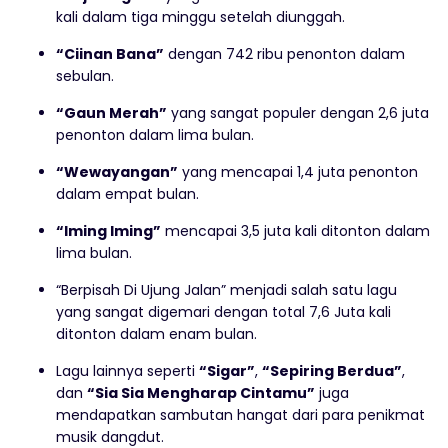
kali dalam tiga minggu setelah diunggah.
“Ciinan Bana”
dengan 742 ribu penonton dalam
sebulan.
“Gaun Merah”
yang sangat populer dengan 2,6 juta
penonton dalam lima bulan.
“Wewayangan”
yang mencapai 1,4 juta penonton
dalam empat bulan.
“Iming Iming”
mencapai 3,5 juta kali ditonton dalam
lima bulan.
“Berpisah Di Ujung Jalan” menjadi salah satu lagu
yang sangat digemari dengan total 7,6 Juta kali
ditonton dalam enam bulan.
Lagu lainnya seperti
“Sigar”
,
“Sepiring Berdua”
,
dan
“Sia Sia Mengharap Cintamu”
juga
mendapatkan sambutan hangat dari para penikmat
musik dangdut.