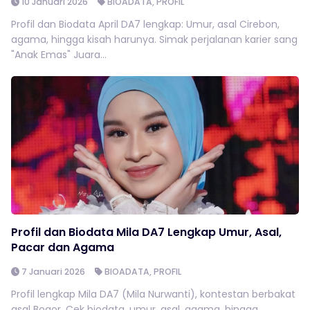
10 Januari 2026
BIOADATA
,
PROFIL
Profil dan Biodata April DA7 lengkap: Umur, asal Cirebon,
agama, hingga kisah harunya. Simak perjalanan karier sang
"Anak Emas" Juara...
Profil dan Biodata Mila DA7 Lengkap Umur, Asal,
Pacar dan Agama
7 Januari 2026
BIOADATA
,
PROFIL
Profil lengkap Mila DA7 (Mila Nurwanti), kontestan berbakat
asal Bogor. Cek biodata, umur, asal, agama, hingga