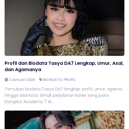
Profil dan Biodata Tasya DA7 Lengkap, Umur, Asal,
dan Agamanya
2 Januari 2026
BIOADATA
,
PROFIL
Temukan biodata Tasya DA7 lengkap: profil, umur, agama,
hingga asal kota. Simak perjalanan karier sang juara
Dangdut Academy 7 di...