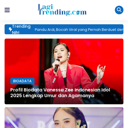
Trending
Pandu Ardi, Bocah Viral yang Pernah Berduet dengan 
Nih!
BIOADATA
Profil Biodata Vanessa Zee Indonesian Idol
2025 Lengkap Umur dan Agamanya