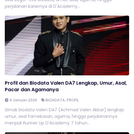
perjalanan kariernya di D'Academy...
Profil dan Biodata Valen DA7 Lengkap, Umur, Asal,
Pacar dan Agamanya
4 Januari 2026
BIOADATA
,
PROFIL
Simak biodata Valen DA7 (Achmad Valen Akbar) lengkap:
umur, asal Pamekasan, agama, hingga perjalanannya
menjadi Runner Up D'Academy 7 tahun...