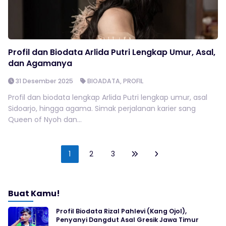
Profil dan Biodata Arlida Putri Lengkap Umur, Asal,
dan Agamanya
31 Desember 2025
BIOADATA
,
PROFIL
Profil dan biodata lengkap Arlida Putri lengkap umur, asal
Sidoarjo, hingga agama. Simak perjalanan karier sang
Queen of Nyoh dan...
1
2
3
Buat Kamu!
Profil Biodata Rizal Pahlevi (Kang Ojol),
Penyanyi Dangdut Asal Gresik Jawa Timur