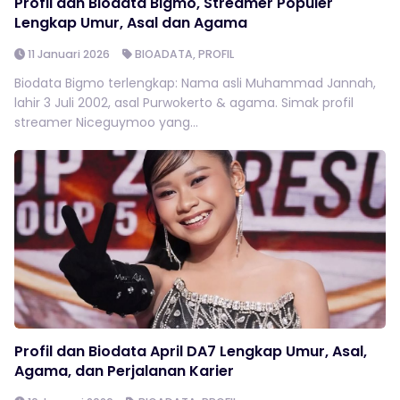
Profil dan Biodata Bigmo, Streamer Populer
Lengkap Umur, Asal dan Agama
11 Januari 2026
BIOADATA
,
PROFIL
Biodata Bigmo terlengkap: Nama asli Muhammad Jannah,
lahir 3 Juli 2002, asal Purwokerto & agama. Simak profil
streamer Niceguymoo yang...
Profil dan Biodata April DA7 Lengkap Umur, Asal,
Agama, dan Perjalanan Karier