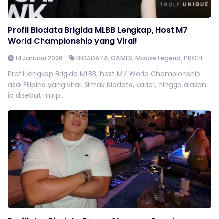
Profil Biodata Brigida MLBB Lengkap, Host M7
World Championship yang Viral!
14 Januari 2026
BIOADATA
,
GAMES
,
Mobile Legend
,
PROFIL
Profil lengkap Brigida MLBB, host M7 World Championship
asal Filipina yang viral. Simak biodata, karier, hingga alasan
ia disebut mirip...