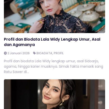
Profil dan Biodata Lala Widy Lengkap Umur, Asal
dan Agamanya
2 Januari 2026
BIOADATA
,
PROFIL
Profil dan biodata Lala Widy lengkap umur, asal Sidoarjo,
agama, hingga karier musiknya. Simak fakta menarik sang
Ratu Sawer di...