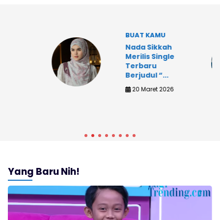
BUAT KAMU
,
Nada Sikkah
l
Merilis Single
ah
Terbaru
Berjudul “...
20 Maret 2026
Yang Baru Nih!