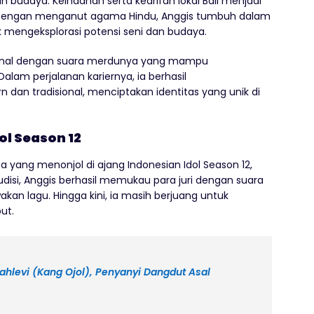
 budaya. Keindahan serta kearifan lokal Bali menjadi
k. Dengan menganut agama Hindu, Anggis tumbuh dalam
mengeksplorasi potensi seni dan budaya.
ikenal dengan suara merdunya yang mampu
lam perjalanan kariernya, ia berhasil
an tradisional, menciptakan identitas yang unik di
ol Season 12
a yang menonjol di ajang Indonesian Idol Season 12,
disi, Anggis berhasil memukau para juri dengan suara
 lagu. Hingga kini, ia masih berjuang untuk
ut.
 Pahlevi (Kang Ojol), Penyanyi Dangdut Asal