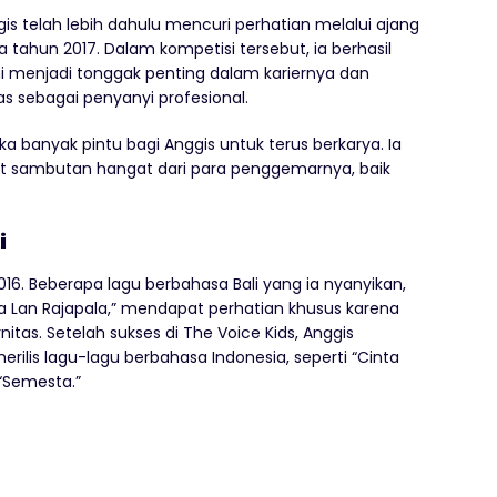
gis telah lebih dahulu mencuri perhatian melalui ajang
 tahun 2017. Dalam kompetisi tersebut, ia berhasil
ni menjadi tonggak penting dalam kariernya dan
s sebagai penyanyi profesional.
a banyak pintu bagi Anggis untuk terus berkarya. Ia
at sambutan hangat dari para penggemarnya, baik
i
2016. Beberapa lagu berbahasa Bali yang ia nyanyikan,
ma Lan Rajapala,” mendapat perhatian khusus karena
s. Setelah sukses di The Voice Kids, Anggis
rilis lagu-lagu berbahasa Indonesia, seperti “Cinta
“Semesta.”