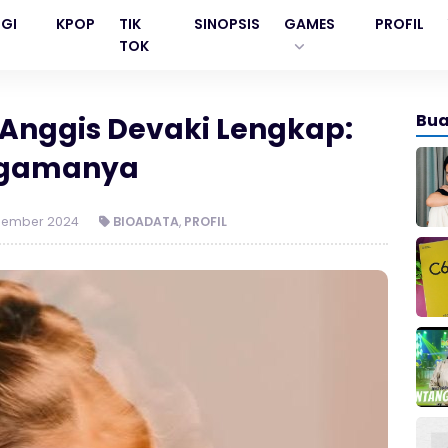
GI
KPOP
TIK
SINOPSIS
GAMES
PROFIL
TOK
Bua
a Anggis Devaki Lengkap:
 Agamanya
sember 2024
BIOADATA
,
PROFIL