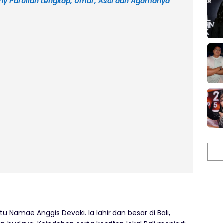
Rony Parulian Lengkap, Umur, Asal dan Agamanya
Cari
Namae Anggis Devaki. Ia lahir dan besar di Bali,