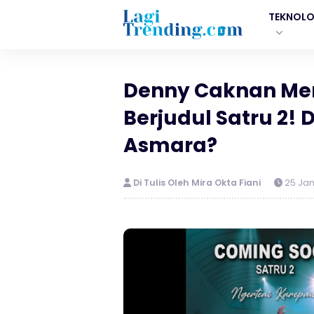
TEKNOLO
Denny Caknan Meri
Berjudul Satru 2!
Asmara?
Di Tulis Oleh Mira Okta Fiani
25 Jan