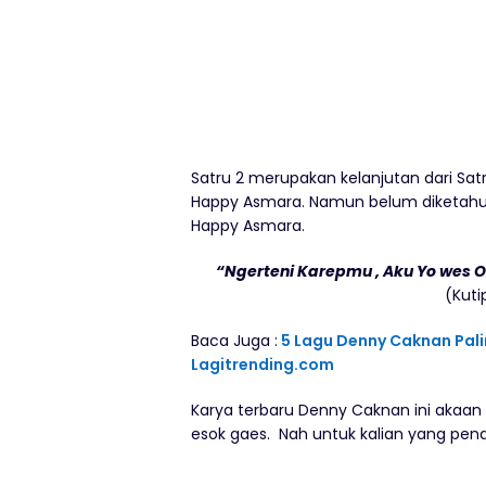
Satru 2 merupakan kelanjutan dari Sat
Happy Asmara. Namun belum diketahui p
Happy Asmara.
“Ngerteni Karepmu , Aku Yo wes 
(Kuti
Baca Juga :
5 Lagu Denny Caknan Palin
Lagitrending.com
Karya terbaru Denny Caknan ini akaan di
esok gaes. Nah untuk kalian yang penas