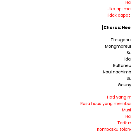
Ha
Jika api me
Tidak dapat
[Chorus: He
Tteugeoun
Mongmareun g
Su
Ild
Bultaneu
Naui nachimb
Su
Geunya
Hati yang 
Rasa haus yang membara
Musi
Ha
Terik 
Kompasku tolong