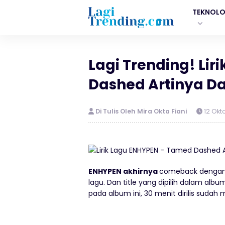
TEKNOLO
Lagi Trending! Li
Dashed Artinya D
Di Tulis Oleh Mira Okta Fiani
12 Okt
ENHYPEN akhirnya
comeback dengan a
lagu. Dan title yang dipilih dalam al
pada album ini, 30 menit dirilis sudah