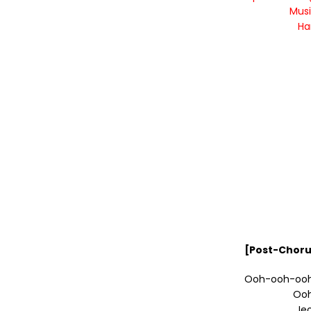
Musi
Ha
[Post-Choru
Ooh-ooh-ooh
Ooh
Je