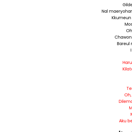
Gild
Nal maeryoha
Kkumeun 
Mos
Oh,
Chawon 
Bareul 
Haru
Kila
Te
Oh,
Dilema
M
Aku be