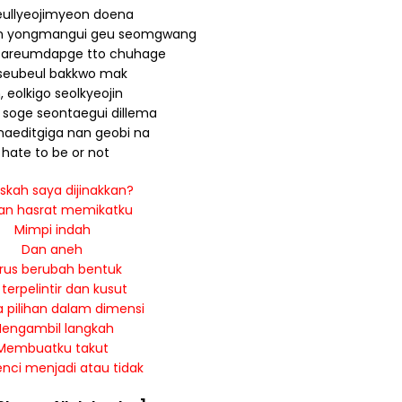
eullyeojimyeon doena
n yongmangui geu seomgwang
areumdapge tto chuhage
eubeul bakkwo mak
 eolkigo seolkyeojin
soge seontaegui dillema
naeditgiga nan geobi na
I hate to be or not
skah saya dijinakkan?
tan hasrat memikatku
Mimpi indah
Dan aneh
rus berubah bentuk
 terpelintir dan kusut
 pilihan dalam dimensi
engambil langkah
Membuatku takut
nci menjadi atau tidak