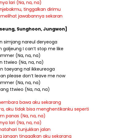
nya lari (Na, na, na)
njebakmu, tinggalkan dirimu
 melihat jawabannya sekaran
eseung, Sunghoon, Jungwon]
 simjang nareul deryeoga
aljeung I can’t stop me like
mmer (Na, na, na)
an ttwieo (Na, na, na)
n taeyang nal ikkeureoga
an please don’t leave me now
mmer (Na, na, na)
ng ttwieo (Na, na, na)
membara bawa aku sekarang
, aku tidak bisa menghentikanku seperti
m panas (Na, na, na)
nya lari (Na, na, na)
matahari tunjukkan jalan
 jangan tinggalkan aku sekarang