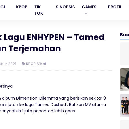
GI
KPOP
TIK
SINOPSIS
GAMES
PROFIL
TOK
Bua
rik Lagu ENHYPEN – Tamed
an Terjemahan
ober 2021
KPOP
,
Viral
lbum Dimension: Dilemma yang berisikan sekitar 8
bum ini jatuh ke lagu Tamed Dashed . Bahkan MV utama
 menyentuh 1 juta penonton lebih gaes.