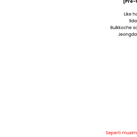
[Pre-C
Like h
Ild
Bulkkoche s
Jeongdab
Seperti musim