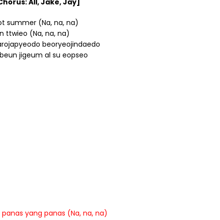
horus: All, Jake, Jay]
ot summer (Na, na, na)
an ttwieo (Na, na, na)
arojapyeodo beoryeojindaedo
eun jigeum al su eopseo
 panas yang panas (Na, na, na)