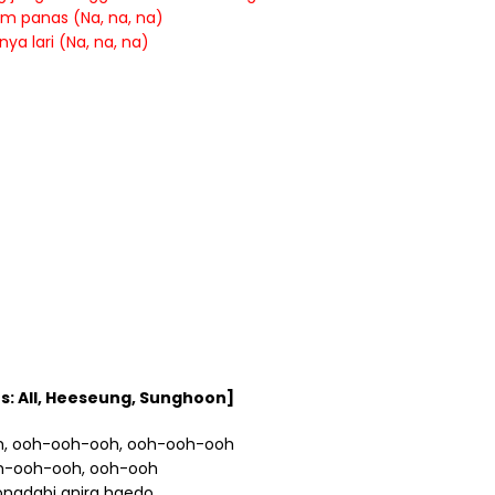
m panas (Na, na, na)
nya lari (Na, na, na)
s: All, Heeseung, Sunghoon]
, ooh-ooh-ooh, ooh-ooh-ooh
-ooh-ooh, ooh-ooh
ongdabi anira haedo