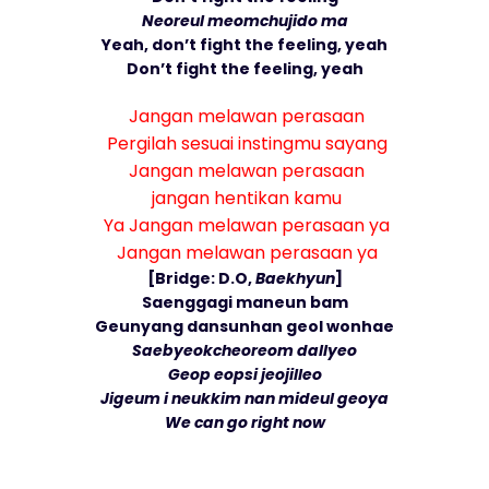
Neoreul meomchujido ma
Yeah, don’t fight the feeling, yeah
Don’t fight the feeling, yeah
Jangan melawan perasaan
Pergilah sesuai instingmu sayang
Jangan melawan perasaan
jangan hentikan kamu
Ya Jangan melawan perasaan ya
Jangan melawan perasaan ya
[Bridge: D.O,
Baekhyun
]
Saenggagi maneun bam
Geunyang dansunhan geol wonhae
Saebyeokcheoreom dallyeo
Geop eopsi jeojilleo
Jigeum i neukkim nan mideul geoya
We can go right now