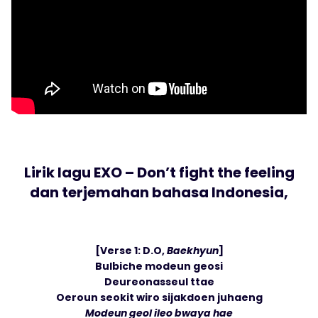
Lirik lagu EXO – Don’t fight the feeling
dan terjemahan bahasa Indonesia,
[Verse 1: D.O,
Baekhyun
]
Bulbiche modeun geosi
Deureonasseul ttae
Oeroun seokit wiro sijakdoen juhaeng
Modeun geol ileo bwaya hae