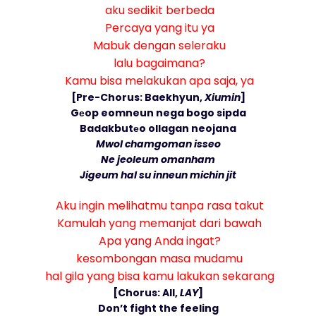
aku sedikit berbeda
Percaya yang itu ya
Mabuk dengan seleraku
lalu bagaimana?
Kamu bisa melakukan apa saja, ya
[Pre-Chorus: Baekhyun,
Xiumin
]
Gеop eomneun nega bogo sipda
Badakbutеo ollagan neojana
Mwol chamgoman isseo
Ne jeoleum omanham
Jigeum hal su inneun michin jit
Aku ingin melihatmu tanpa rasa takut
Kamulah yang memanjat dari bawah
Apa yang Anda ingat?
kesombongan masa mudamu
hal gila yang bisa kamu lakukan sekarang
[Chorus: All,
LAY
]
Don’t fight the feeling