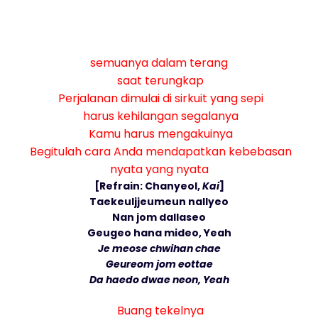
semuanya dalam terang
saat terungkap
Perjalanan dimulai di sirkuit yang sepi
harus kehilangan segalanya
Kamu harus mengakuinya
Begitulah cara Anda mendapatkan kebebasan
nyata yang nyata
[Refrain: Chanyeol,
Kai
]
Taekeuljjeumeun nallyeo
Nan jom dallaseo
Geugeo hana mideo, Yeah
Je meose chwihan chae
Geureom jom eottae
Da haedo dwae neon, Yeah
Buang tekelnya