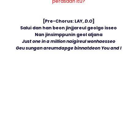
perasaan itu?
[Pre-Chorus: LAY,
D.O
]
Salui dan han beon jinjjareul geolgo isseo
Nan jinsimppunin geol aljana
Just one in a million naigireul wonhaesseo
Geu sungan areumdapge binnatdeon You and I