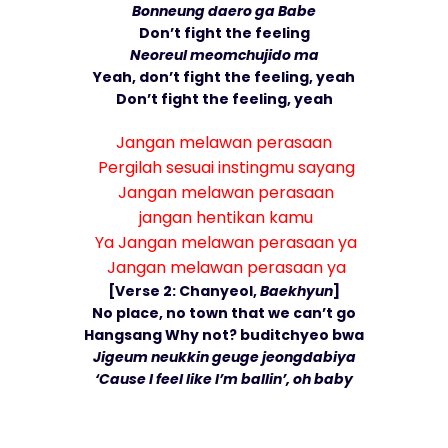
Bonneung daero ga Babe
Don’t fight the feeling
Neoreul meomchujido ma
Yeah, don’t fight the feeling, yeah
Don’t fight the feeling, yeah
Jangan melawan perasaan
Pergilah sesuai instingmu sayang
Jangan melawan perasaan
jangan hentikan kamu
Ya Jangan melawan perasaan ya
Jangan melawan perasaan ya
[Verse 2: Chanyeol,
Baekhyun
]
No place, no town that we can’t go
Hangsang Why not? buditchyeo bwa
Jigeum neukkin geuge jeongdabiya
‘Cause I feel like I’m ballin’, oh baby