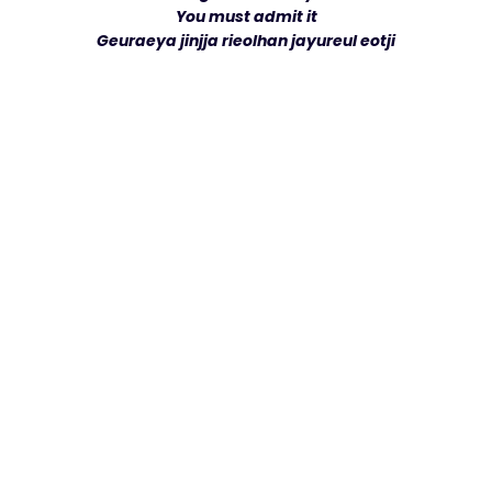
You must admit it
Geuraeya jinjja rieolhan jayureul eotji