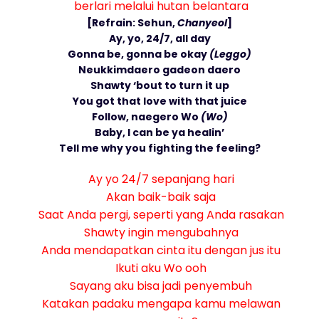
berlari melalui hutan belantara
[Refrain: Sehun,
Chanyeol
]
Ay, yo, 24/7, all day
Gonna be, gonna be okay
(Leggo)
Neukkimdaero gadeon daero
Shawty ‘bout to turn it up
You got that love with that juice
Follow, naegero Wo
(Wo)
Baby, I can be ya healin’
Tell me why you fighting the feeling?
Ay yo 24/7 sepanjang hari
Akan baik-baik saja
Saat Anda pergi, seperti yang Anda rasakan
Shawty ingin mengubahnya
Anda mendapatkan cinta itu dengan jus itu
Ikuti aku Wo ooh
Sayang aku bisa jadi penyembuh
Katakan padaku mengapa kamu melawan