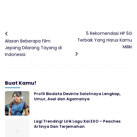
5 Rekomendasi HP 5G
Terbaik Yang Harus Kamu
Alasan Beberapa Film
Miliki
Jepang Dilarang Tayang di
Indonesia
Buat Kamu!
Profil Biodata Devinta Salatnaya Lengkap,
Umur, Asal dan Agamanya
Lagi Trending! Lirik Lagu Kai EXO – Peaches
Artinya Dan Terjemahan