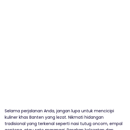
Selama perjalanan Anda, jangan lupa untuk mencicipi
kuliner khas Banten yang lezat. Nikmati hidangan
tradisional yang terkenal seperti nasi tutug oncom, empal