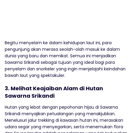
Begitu menyelam ke dalam kehidupan laut ini, para
pengunjung akan merasa seolah-olah masuk ke dalam
dunia yang baru dan memikat. Semua ini menjadikan
Sawarna Srikandi sebagai tujuan yang ideal bagi para
penyelam dan snorkeler yang ingin menjelajahi keindahan
bawah laut yang spektakuler.
3. Melihat Keajaiban Alam di Hutan
Sawarna Srikandi
Hutan yang lebat dengan pepohonan hijau di Sawarna
Srikandi menyajikan petualangan yang menakjubkan.
Menelusuri jalur trekking di kawasan hutan ini, merasakan
udara segar yang menyegarkan, serta menemukan flora