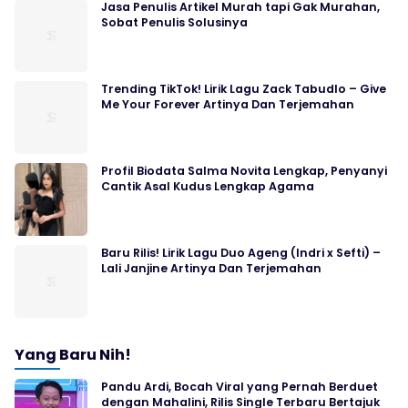
Jasa Penulis Artikel Murah tapi Gak Murahan,
Sobat Penulis Solusinya
Trending TikTok! Lirik Lagu Zack Tabudlo – Give
Me Your Forever Artinya Dan Terjemahan
Profil Biodata Salma Novita Lengkap, Penyanyi
Cantik Asal Kudus Lengkap Agama
Baru Rilis! Lirik Lagu Duo Ageng (Indri x Sefti) –
Lali Janjine Artinya Dan Terjemahan
Yang Baru Nih!
Pandu Ardi, Bocah Viral yang Pernah Berduet
dengan Mahalini, Rilis Single Terbaru Bertajuk