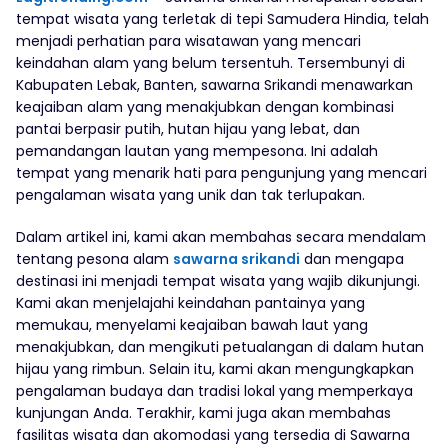
tempat wisata yang terletak di tepi Samudera Hindia, telah
menjadi perhatian para wisatawan yang mencari
keindahan alam yang belum tersentuh. Tersembunyi di
Kabupaten Lebak, Banten, sawarna Srikandi menawarkan
keajaiban alam yang menakjubkan dengan kombinasi
pantai berpasir putih, hutan hijau yang lebat, dan
pemandangan lautan yang mempesona. Ini adalah
tempat yang menarik hati para pengunjung yang mencari
pengalaman wisata yang unik dan tak terlupakan.
Dalam artikel ini, kami akan membahas secara mendalam
tentang pesona alam
sawarna srikandi
dan mengapa
destinasi ini menjadi tempat wisata yang wajib dikunjungi.
Kami akan menjelajahi keindahan pantainya yang
memukau, menyelami keajaiban bawah laut yang
menakjubkan, dan mengikuti petualangan di dalam hutan
hijau yang rimbun. Selain itu, kami akan mengungkapkan
pengalaman budaya dan tradisi lokal yang memperkaya
kunjungan Anda. Terakhir, kami juga akan membahas
fasilitas wisata dan akomodasi yang tersedia di Sawarna