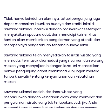
Tidak hanya keindahan alamnya, tetapi pengunjung juga
dapat merasakan keunikan budaya dan tradisi lokal di
Sawarna Srikandi. Interaksi dengan masyarakat setempat,
menyaksikan upacara adat, dan mencicipi kuliner khas
Banten akan memberikan pengalaman yang otentik dan
memperkaya pengetahuan tentang budaya lokal.
Sawarna Srikandi telah menyediakan fasilitas wisata yang
memadai, termasuk akomodasi yang nyaman dan warung
makan yang menyajikan hidangan lezat. Ini memastikan
bahwa pengunjung dapat menikmati kunjungan mereka
tanpa khawatir tentang kenyamanan dan kebutuhan
makan.
Sawarna Srikandi adalah destinasi wisata yang
menakjubkan dengan keindahan alam yang memikat dan
pengalaman wisata yang tak terlupakan. Jadi, jika Anda
mencari tempat yang belum terjamah dengan pesona