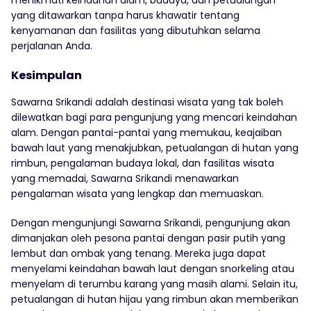
menikmati keindahan alam, budaya, dan petualangan
yang ditawarkan tanpa harus khawatir tentang
kenyamanan dan fasilitas yang dibutuhkan selama
perjalanan Anda.
Kesimpulan
Sawarna Srikandi adalah destinasi wisata yang tak boleh
dilewatkan bagi para pengunjung yang mencari keindahan
alam. Dengan pantai-pantai yang memukau, keajaiban
bawah laut yang menakjubkan, petualangan di hutan yang
rimbun, pengalaman budaya lokal, dan fasilitas wisata
yang memadai, Sawarna Srikandi menawarkan
pengalaman wisata yang lengkap dan memuaskan.
Dengan mengunjungi Sawarna Srikandi, pengunjung akan
dimanjakan oleh pesona pantai dengan pasir putih yang
lembut dan ombak yang tenang. Mereka juga dapat
menyelami keindahan bawah laut dengan snorkeling atau
menyelam di terumbu karang yang masih alami. Selain itu,
petualangan di hutan hijau yang rimbun akan memberikan