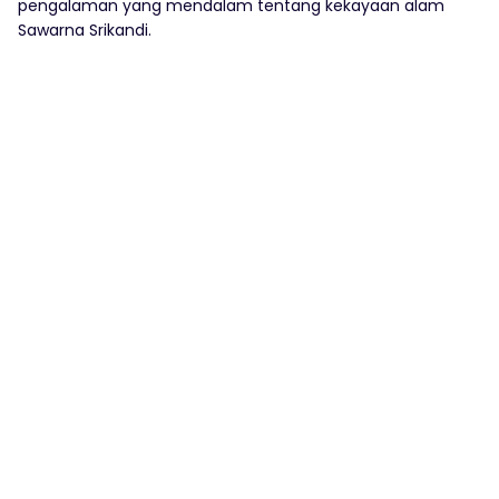
pengalaman yang mendalam tentang kekayaan alam
Sawarna Srikandi.