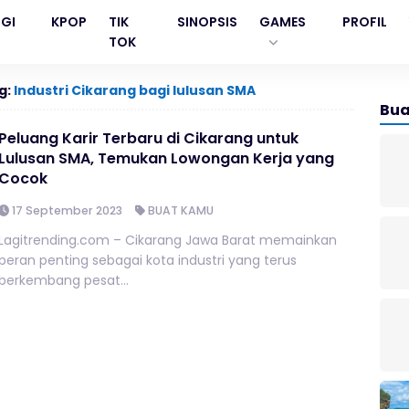
GI
KPOP
TIK
SINOPSIS
GAMES
PROFIL
TOK
g:
Industri Cikarang bagi lulusan SMA
Bua
Peluang Karir Terbaru di Cikarang untuk
Lulusan SMA, Temukan Lowongan Kerja yang
Cocok
17 September 2023
BUAT KAMU
Lagitrending.com – Cikarang Jawa Barat memainkan
peran penting sebagai kota industri yang terus
berkembang pesat...