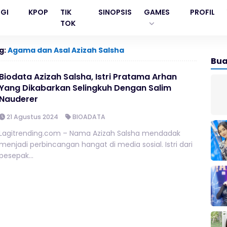
GI
KPOP
TIK
SINOPSIS
GAMES
PROFIL
TOK
g:
Agama dan Asal Azizah Salsha
Bua
Biodata Azizah Salsha, Istri Pratama Arhan
Yang Dikabarkan Selingkuh Dengan Salim
Nauderer
21 Agustus 2024
BIOADATA
Lagitrending.com – Nama Azizah Salsha mendadak
menjadi perbincangan hangat di media sosial. Istri dari
pesepak...