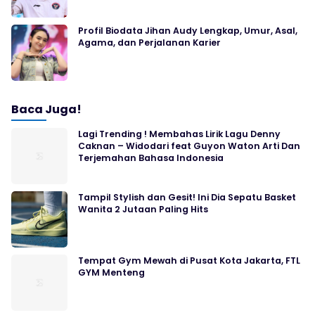
Profil Biodata Jihan Audy Lengkap, Umur, Asal,
Agama, dan Perjalanan Karier
Baca Juga!
Lagi Trending ! Membahas Lirik Lagu Denny
Caknan – Widodari feat Guyon Waton Arti Dan
Terjemahan Bahasa Indonesia
Tampil Stylish dan Gesit! Ini Dia Sepatu Basket
Wanita 2 Jutaan Paling Hits
Tempat Gym Mewah di Pusat Kota Jakarta, FTL
GYM Menteng