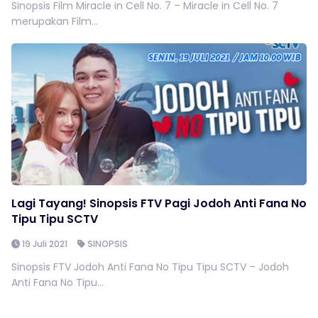
Sinopsis Film Miracle in Cell No. 7 – Miracle in Cell No. 7
merupakan Film...
Lagi Tayang! Sinopsis FTV Pagi Jodoh Anti Fana No
Tipu Tipu SCTV
19 Juli 2021
SINOPSIS
Sinopsis FTV Jodoh Anti Fana No Tipu Tipu SCTV – Jodoh
Anti Fana No Tipu...