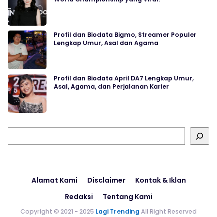
Profil dan Biodata Bigmo, Streamer Populer
Lengkap Umur, Asal dan Agama
Profil dan Biodata April DA7 Lengkap Umur,
Asal, Agama, dan Perjalanan Karier
Cari
Alamat Kami
Disclaimer
Kontak & Iklan
Redaksi
Tentang Kami
Copyright © 2021 - 2025
Lagi Trending
All Right Reserved