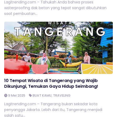
Lagitrending.com – Tahukah Anda bahwa proses
waterproofing dak beton yang tepat sangat dibutuhkan
saat pembuatan...
10 Tempat Wisata di Tangerang yang Wajib
Dikunjungi, Temukan Gaya Hidup Seimbang!
9 Mei 2025
BUAT KAMU
,
TRAVELING
Lagitrending.com – Tangerang bukan sekadar kota
penyangga Jakarta. Lebih dari itu, Tangerang menjadi
salah satu...