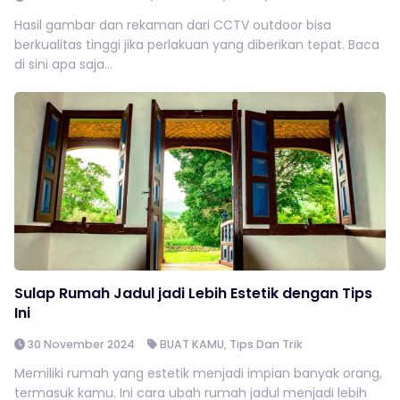
Hasil gambar dan rekaman dari CCTV outdoor bisa
berkualitas tinggi jika perlakuan yang diberikan tepat. Baca
di sini apa saja...
Sulap Rumah Jadul jadi Lebih Estetik dengan Tips
Ini
30 November 2024
BUAT KAMU
,
Tips Dan Trik
Memiliki rumah yang estetik menjadi impian banyak orang,
termasuk kamu. Ini cara ubah rumah jadul menjadi lebih