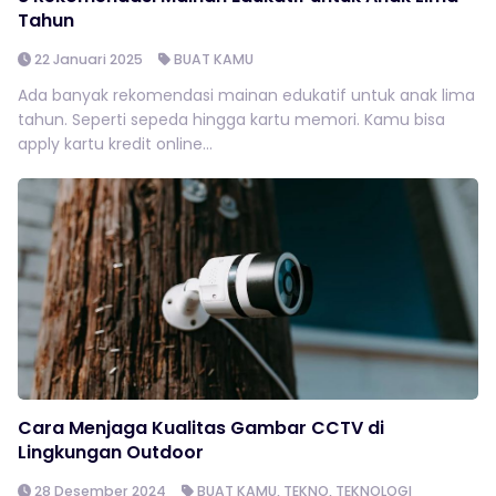
Tahun
22 Januari 2025
BUAT KAMU
Ada banyak rekomendasi mainan edukatif untuk anak lima
tahun. Seperti sepeda hingga kartu memori. Kamu bisa
apply kartu kredit online...
Cara Menjaga Kualitas Gambar CCTV di
Lingkungan Outdoor
28 Desember 2024
BUAT KAMU
,
TEKNO
,
TEKNOLOGI