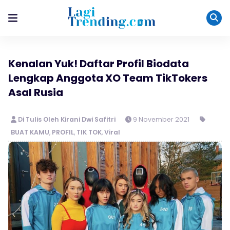
Kenalan Yuk! Daftar Profil Biodata
Lengkap Anggota XO Team TikTokers
Asal Rusia
Di Tulis Oleh Kirani Dwi Safitri
9 November 2021
BUAT KAMU
,
PROFIL
,
TIK TOK
,
Viral