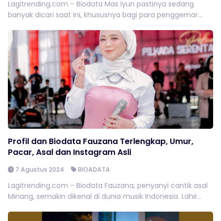
Lagitrending.com – Biodata Mas Iyun pastinya sedang
banyak dicari saat ini, khususnya bagi para penggemar...
Profil dan Biodata Fauzana Terlengkap, Umur,
Pacar, Asal dan Instagram Asli
7 Agustus 2024
BIOADATA
Lagitrending.com – Biodata Fauzana, penyanyi cantik asal
Minang, semakin dikenal di dunia musik Indonesia. Lahir...