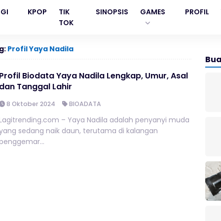
GI
KPOP
TIK
SINOPSIS
GAMES
PROFIL
TOK
g:
Profil Yaya Nadila
Bua
Profil Biodata Yaya Nadila Lengkap, Umur, Asal
dan Tanggal Lahir
8 Oktober 2024
BIOADATA
Lagitrending.com – Yaya Nadila adalah penyanyi muda
yang sedang naik daun, terutama di kalangan
penggemar...