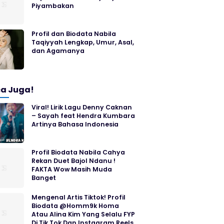
Piyambakan
Profil dan Biodata Nabila
Taqiyyah Lengkap, Umur, Asal,
dan Agamanya
a Juga!
Viral! Lirik Lagu Denny Caknan
– Sayah feat Hendra Kumbara
Artinya Bahasa Indonesia
Profil Biodata Nabila Cahya
Rekan Duet Bajol Ndanu !
FAKTA Wow Masih Muda
Banget
Mengenal Artis Tiktok! Profil
Biodata @Homm9k Homa
Atau Alina Kim Yang Selalu FYP
Di Tik Tok Dan Instagram Reels