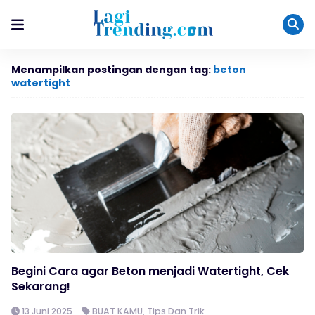
Menampilkan postingan dengan tag:
beton
watertight
Begini Cara agar Beton menjadi Watertight, Cek
Sekarang!
13 Juni 2025
BUAT KAMU
,
Tips Dan Trik